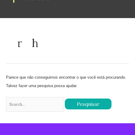
Ir
para
o
Pesquisar
conteúdo
por:
rh
Parece que não conseguimos encontrar o que você está procurando.
Talvez fazer uma pesquisa possa ajudar.